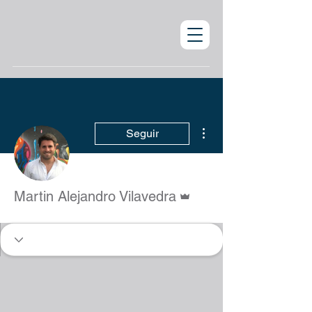
Más acciones
Seguir
Administrador
Martin Alejandro Vilavedra