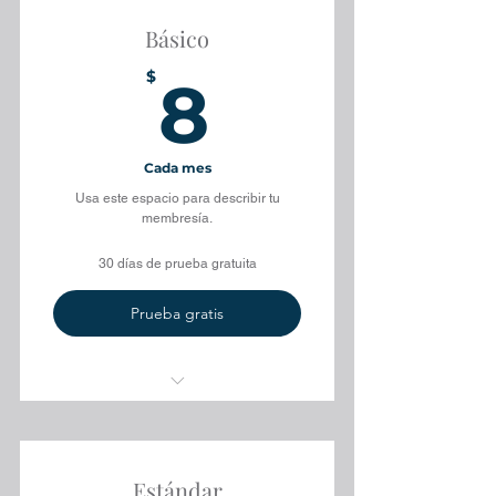
Básico
8$
$
8
Cada mes
Usa este espacio para describir tu
membresía.
30 días de prueba gratuita
Prueba gratis
Beneficio
Beneficio
Estándar