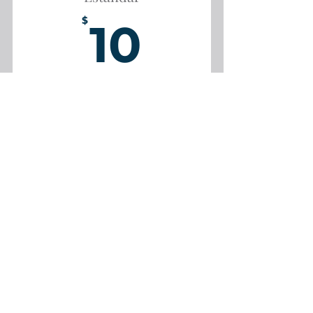
Beneficio
10$
$
10
Cada mes
Usa este espacio para describir tu
membresía.
30 días de prueba gratuita
Prueba gratis
Beneficio
Beneficio
Beneficio